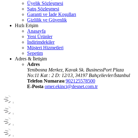
Üyelik Sözleşmesi
Satış Sözleşmesi
Garanti ve İade Koşulları
Gizlilik ve Güvenlik
Hızlı Erişim
Anasayfa
Yeni Ürünler
İndirimdekiler
Müşteri Hizmetleri
Sepetim
Adres & İletişim
Adres
Yenibosna Merkez, Kavak Sk. BusinessPort Plaza
No:11 Kat : 2 D: 12/13, 34197 Bahçelievler/İstanbul
Telefon Numarası
902125578500
E-Posta
omer.ekinci@desnet.com.tr