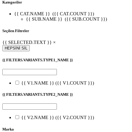
Kategoriler
{{ CAT.NAME }}
({{ CAT.COUNT }})
{{ SUB.NAME }}
({{ SUB.COUNT }})
Seçilen Filtreler
{{ SELECTED.TEXT }} ×
HEPSİNİ SİL
{{ FILTERS.VARIANTS.TYPE1_NAME }}
{{ V1.NAME }}
({{ V1.COUNT }})
{{ FILTERS.VARIANTS.TYPE2_NAME }}
{{ V2.NAME }}
({{ V2.COUNT }})
Marka