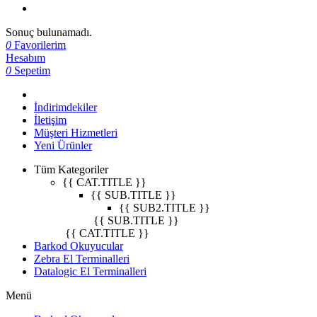
Sonuç bulunamadı.
0
Favorilerim
Hesabım
0
Sepetim
İndirimdekiler
İletişim
Müşteri Hizmetleri
Yeni Ürünler
Tüm Kategoriler
{{ CAT.TITLE }}
{{ SUB.TITLE }}
{{ SUB2.TITLE }}
{{ SUB.TITLE }}
{{ CAT.TITLE }}
Barkod Okuyucular
Zebra El Terminalleri
Datalogic El Terminalleri
Menü