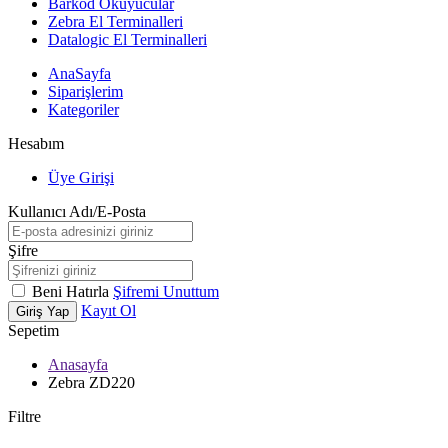
Barkod Okuyucular
Zebra El Terminalleri
Datalogic El Terminalleri
AnaSayfa
Siparişlerim
Kategoriler
Hesabım
Üye Girişi
Kullanıcı Adı/E-Posta
Şifre
Beni Hatırla
Şifremi Unuttum
Kayıt Ol
Giriş Yap
Sepetim
Anasayfa
Zebra ZD220
Filtre