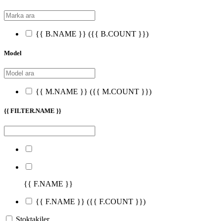
{{ B.NAME }}
({{ B.COUNT }})
Model
{{ M.NAME }}
({{ M.COUNT }})
{{ FILTER.NAME }}
{{ F.NAME }}
{{ F.NAME }}
({{ F.COUNT }})
Stoktakiler