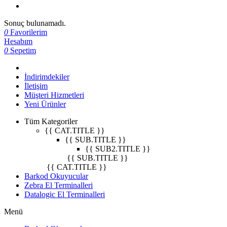
Sonuç bulunamadı.
0
Favorilerim
Hesabım
0
Sepetim
İndirimdekiler
İletişim
Müşteri Hizmetleri
Yeni Ürünler
Tüm Kategoriler
{{ CAT.TITLE }}
{{ SUB.TITLE }}
{{ SUB2.TITLE }}
{{ SUB.TITLE }}
{{ CAT.TITLE }}
Barkod Okuyucular
Zebra El Terminalleri
Datalogic El Terminalleri
Menü