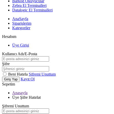
Barkod Okuyucular
Zebra El Terminalleri
Datalogic El Terminalleri
AnaSayfa
Siparişlerim
Kategoriler
Hesabım
Üye Girişi
Kullanıcı Adı/E-Posta
Şifre
Beni Hatırla
Şifremi Unuttum
Kayıt Ol
Giriş Yap
Sepetim
Anasayfa
Üye Şifre Hatırlat
Şifremi Unuttum