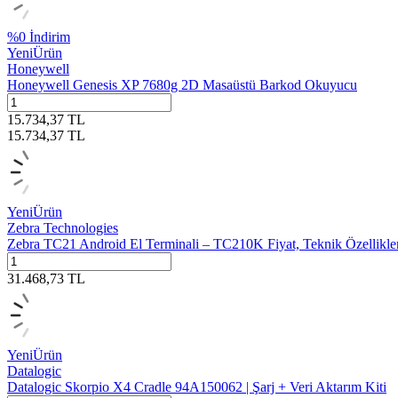
%
0
İndirim
Yeni
Ürün
Honeywell
Honeywell Genesis XP 7680g 2D Masaüstü Barkod Okuyucu
15.734,37
TL
15.734,37
TL
Yeni
Ürün
Zebra Technologies
Zebra TC21 Android El Terminali – TC210K Fiyat, Teknik Özellikler |
31.468,73
TL
Yeni
Ürün
Datalogic
Datalogic Skorpio X4 Cradle 94A150062 | Şarj + Veri Aktarım Kiti