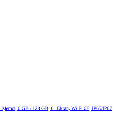
şlemci, 6 GB / 128 GB, 6" Ekran, Wi-Fi 6E, IP65/IP67