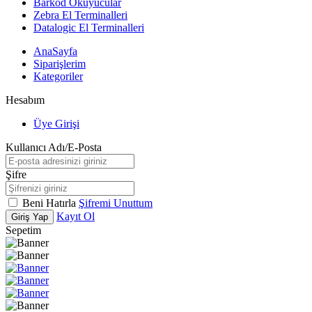
Barkod Okuyucular
Zebra El Terminalleri
Datalogic El Terminalleri
AnaSayfa
Siparişlerim
Kategoriler
Hesabım
Üye Girişi
Kullanıcı Adı/E-Posta
Şifre
Beni Hatırla
Şifremi Unuttum
Kayıt Ol
Giriş Yap
Sepetim