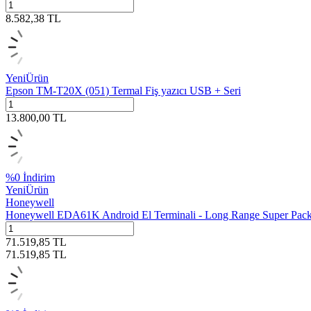
8.582,38
TL
Yeni
Ürün
Epson TM-T20X (051) Termal Fiş yazıcı USB + Seri
13.800,00
TL
%
0
İndirim
Yeni
Ürün
Honeywell
Honeywell EDA61K Android El Terminali - Long Range Super Pac
71.519,85
TL
71.519,85
TL