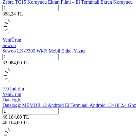
Zebra TC15 Koruyucu Ekran Filmi – El Terminali Ekran Koruyucu
858,24
TL
Yeni
Ürün
Sewoo
Sewoo LK-P300 Wi-Fi Mobil Etiket Yazıcı
33.984,00
TL
%
0
İndirim
Yeni
Ürün
Datalogic
Datalogic MEMOR 12 Android El Terminali Android 13>18 2.4 Ghz İ
46.164,00
TL
46.164,00
TL