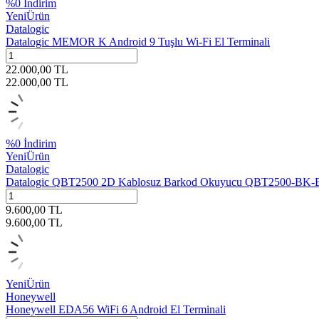
%
0
İndirim
Yeni
Ürün
Datalogic
Datalogic MEMOR K Android 9 Tuşlu Wi-Fi El Terminali
22.000,00
TL
22.000,00
TL
%
0
İndirim
Yeni
Ürün
Datalogic
Datalogic QBT2500 2D Kablosuz Barkod Okuyucu QBT2500-BK
9.600,00
TL
9.600,00
TL
Yeni
Ürün
Honeywell
Honeywell EDA56 WiFi 6 Android El Terminali