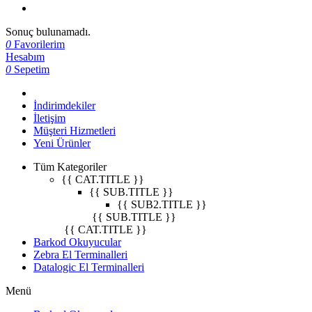
Sonuç bulunamadı.
0
Favorilerim
Hesabım
0
Sepetim
İndirimdekiler
İletişim
Müşteri Hizmetleri
Yeni Ürünler
Tüm Kategoriler
{{ CAT.TITLE }}
{{ SUB.TITLE }}
{{ SUB2.TITLE }}
{{ SUB.TITLE }}
{{ CAT.TITLE }}
Barkod Okuyucular
Zebra El Terminalleri
Datalogic El Terminalleri
Menü